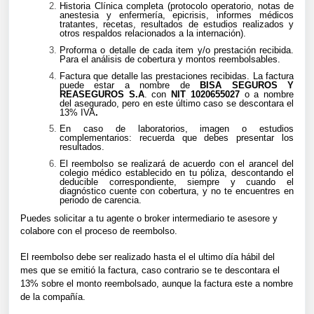
Historia Clínica completa (protocolo operatorio, notas de
anestesia y enfermería, epicrisis, informes médicos
tratantes, recetas, resultados de estudios realizados y
otros respaldos relacionados a la internación).
Proforma o detalle de cada item y/o prestación recibida.
Para el análisis de cobertura y montos reembolsables.
Factura que detalle las prestaciones recibidas.
La factura
puede estar
a nombre de
BISA SEGUROS Y
REASEGUROS S.A
. con
NIT 1020655027
o a nombre
del asegurado, pero en este último caso se descontara el
13% IVA
.
En caso de laboratorios, imagen o estudios
complementarios: recuerda que debes presentar los
resultados.
El reembolso se realizará de acuerdo con el arancel del
colegio médico establecido en tu póliza, descontando el
deducible correspondiente, siempre y cuando el
diagnóstico cuente con cobertura, y no te encuentres en
periodo de carencia.
Puedes solicitar a tu agente o broker intermediario te asesore y
colabore con el proceso de reembolso.
El reembolso debe ser realizado hasta el el ultimo día hábil del
mes que se emitió la factura, caso contrario se te descontara el
13%
sobre el monto reembolsado
, aunque la factura este a nombre
de la compañía.