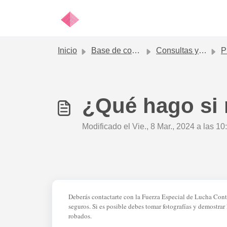
Ir al contenido principal
Inicio
Base de conocimientos
Consultas y solicitudes frecuentes
Preg
¿Qué hago si 
Modificado el Vie., 8 Mar., 2024 a las 10
Deberás contactarte con la Fuerza Especial de Lucha Con
seguros. Si es posible debes tomar fotografías y demostrar
robados.