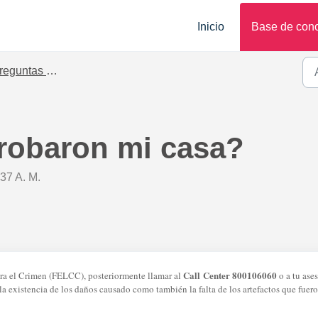
Inicio
Base de con
untas sobre seguros Hogar
robaron mi casa?
:37 A. M.
Call
Center 800106060
tra el Crimen (FELCC), posteriormente llamar al
o a tu ase
 la existencia de los daños causado como también la falta de los artefactos que fuer