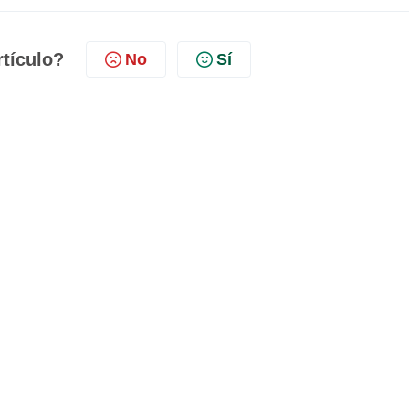
rtículo?
No
Sí