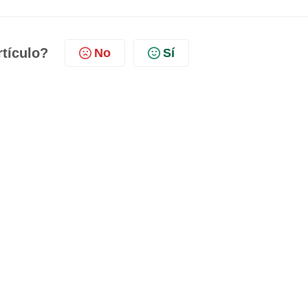
rtículo?
No
Sí