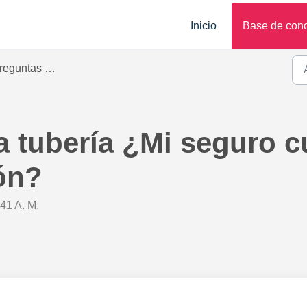
Inicio
Base de con
untas sobre seguros Hogar
a tubería ¿Mi seguro c
ión?
:41 A. M.